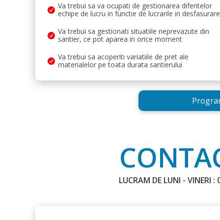
Va trebui sa va ocupati de gestionarea diferitelor
impresionante, care vor atrage din prima
echipe de lucru in functie de lucrarile in desfasurare
armonie și abordează un stil de amenaj
pentru a crea un întreg perfect.
Va trebui sa gestionati situatiile neprevazute din
santier, ce pot aparea in orice moment
-
Va trebui sa acoperiti variatiile de pret ale
Calitatea este cea mai profitabilă investi
materialelor pe toata durata santierului
etapă a activităților de proiectare și e
ultimă generație.
Încă mai stai pe gânduri? Alege și și tu pro
Program
te de avantajele numeroase pe care le oferă
La Hauze definim excelența în materie de pr
calificat în domeniu și tehnici de lucru moder
CONTAC
Explorează
aici
 toate variantele de proiecte 
LUCRAM DE LUNI - VINERI : 0