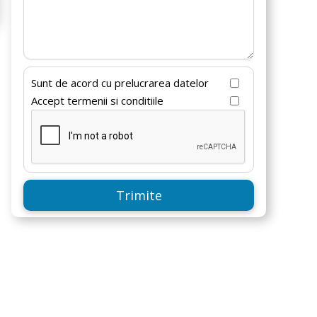
Sunt de acord cu prelucrarea datelor
Accept termenii si conditiile
Trimite
Proiect casa Parter (2 dormitoare) –
Chloe – 159mp