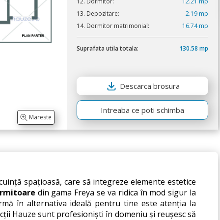
12. Dormitor:
12.21 mp
13. Depozitare:
2.19 mp
14. Dormitor matrimonial:
16.74 mp
Suprafata utila totala:
130.58 mp
Descarca brosura
Intreaba ce poti schimba
Mareste
ocuință spațioasă, care să integreze elemente estetice 
ormitoare
 din gama Freya se va ridica în mod sigur la 
rmă în alternativa ideală pentru tine este atenția la 
ecții Hauze sunt profesioniști în domeniu și reușesc să 