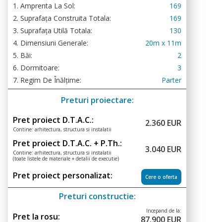
1. Amprenta La Sol:
169
2. Suprafața Construita Totala:
169
3. Suprafața Utilă Totala:
130
4. Dimensiuni Generale:
20m x 11m
5. Băi:
2
6. Dormitoare:
3
7. Regim De Înălțime:
Parter
Preturi proiectare:
Pret proiect D.T.A.C.:
2.360 EUR
Contine: arhitectura, structura si instalatii
Pret proiect D.T.A.C. + P.Th.:
3.040 EUR
Contine: arhitectura, structura si instalatii
(toate listele de materiale + detalii de executie)
Pret proiect personalizat:
Cere o oferta
Preturi constructie:
Incepand de la:
Pret la rosu:
87.900 EUR