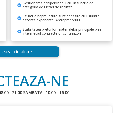
Gestionarea echipelor de lucru in functie de
 toate privirile. Interiorul, de asemenea, mizează pe 
categoria de lucrari de realizat
are modern. Obiectele de mobilier se vor completa 
Situatiile neprevazute sunt depasite cu usurinta
datorita experientei Antreprenorului
Echipamentele utilizate în faza de proiectare și execuție garantează eficiența – 
Stabilitatea preturilor materialelor principale prin
ție. Tocmai de aceea, experții Hauze realizează fiecare 
intermediul contractelor cu furnizorii
xecuție cu grijă cu ajutorul variantelor premium, de 
iect casa parter 3 dormitoare din gama Freya și bucură-
eaza o intalnire
!
oiectare și execuție a locuințelor. Deținem personal 
ne.
TEAZA-NE
pe care ți le-a pregătit echipa Hauze!
8.00 - 21.00 SAMBATA : 10.00 - 16.00