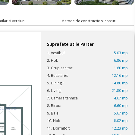
milar si versiuni
Metode de constructie si costuri
Suprafete utile Parter
1. Vestibul:
5.03 mp
2. Hol:
6.86 mp
3. Grup sanitar:
1.60 mp
4. Bucatarie:
12.16 mp
5. Dining :
14.80 mp
6. Living:
21.80 mp
7. Camera tehnica:
4.67 mp
8. Birou:
6.60 mp
9. Baie:
5.67 mp
10. Hol:
8.02 mp
11. Dormitor:
12.23 mp