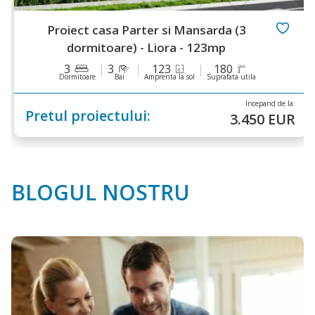
ect casa Parter si Mansarda (3
Pr
dormitoare) - Liora - 123mp
3
123
180
mitoare
Bai
Amprenta la sol
Suprafata utila
Incepand de la:
proiectului:
Pretu
3.450 EUR
BLOGUL NOSTRU