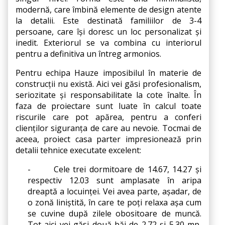
modernă, care îmbină elemente de design atente 
la detalii. Este destinată familiilor de 3-4 
persoane, care își doresc un loc personalizat și 
inedit. Exteriorul se va combina cu interiorul 
pentru a definitiva un întreg armonios.
Pentru echipa Hauze imposibilul în materie de 
construcții nu există. Aici vei găsi profesionalism, 
seriozitate și responsabilitate la cote înalte. În 
faza de proiectare sunt luate în calcul toate 
riscurile care pot apărea, pentru a conferi 
clienților siguranța de care au nevoie. Tocmai de 
aceea, proiect casa parter impresionează prin 
detalii tehnice executate excelent:
-
Cele trei dormitoare de 14.67, 14.27 și 
respectiv 12.03 sunt amplasate în aripa 
dreaptă a locuinței. Vei avea parte, așadar, de 
o zonă liniștită, în care te poți relaxa așa cum 
se cuvine după zilele obositoare de muncă. 
Tot aici vei găsi două băi de 2.72 și 5.30 mp, 