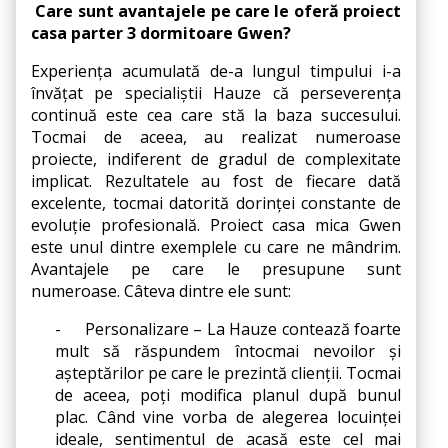
Care sunt avantajele pe care le oferă proiect 
casa parter 3 dormitoare Gwen?
Experiența acumulată de-a lungul timpului i-a 
învățat pe specialiștii Hauze că perseverența 
continuă este cea care stă la baza succesului. 
Tocmai de aceea, au realizat numeroase 
proiecte, indiferent de gradul de complexitate 
implicat. Rezultatele au fost de fiecare dată 
excelente, tocmai datorită dorinței constante de 
evoluție profesională. Proiect casa mica Gwen 
este unul dintre exemplele cu care ne mândrim. 
Avantajele pe care le presupune sunt 
numeroase. Câteva dintre ele sunt:
-
Personalizare – La Hauze contează foarte 
mult să răspundem întocmai nevoilor și 
așteptărilor pe care le prezintă clienții. Tocmai 
de aceea, poți modifica planul după bunul 
plac. Când vine vorba de alegerea locuinței 
ideale, sentimentul de acasă este cel mai 