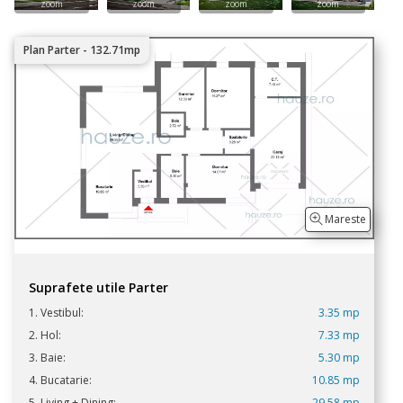
Plan Parter - 132.71mp
Mareste
Suprafete utile Parter
1. Vestibul:
3.35 mp
2. Hol:
7.33 mp
3. Baie:
5.30 mp
4. Bucatarie:
10.85 mp
5. Living + Dining:
29.58 mp