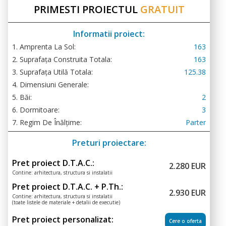
PRIMESTI PROIECTUL
GRATUIT
Informatii proiect:
1. Amprenta La Sol:
163
2. Suprafața Construita Totala:
163
3. Suprafața Utilă Totala:
125.38
4. Dimensiuni Generale:
5. Băi:
2
6. Dormitoare:
3
7. Regim De Înălțime:
Parter
Preturi proiectare:
Pret proiect D.T.A.C.:
2.280 EUR
Contine: arhitectura, structura si instalatii
Pret proiect D.T.A.C. + P.Th.:
2.930 EUR
Contine: arhitectura, structura si instalatii
(toate listele de materiale + detalii de executie)
Pret proiect personalizat:
Cere o oferta