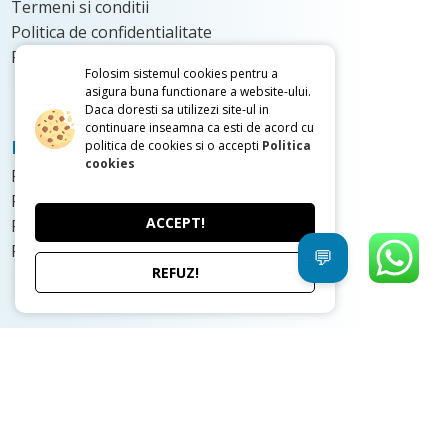
Termeni si conditii
Politica de confidentialitate
Politica de Cookie
Folosim sistemul cookies pentru a
asigura buna functionare a website-ului.
Daca doresti sa utilizezi site-ul in
continuare inseamna ca esti de acord cu
Proiectele noastre
politica de cookies si o accepti
Politica
cookies
Proiecte case Mici
Proiecte case Parter
ACCEPT!
Proiecte de case cu Etaj
Proiecte de case cu Mansarda
💬
REFUZ!
0736.480.048