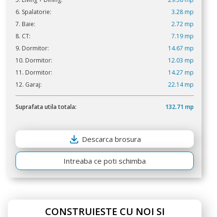
6. Spalatorie:
3.28 mp
7. Baie:
2.72 mp
8. CT:
7.19 mp
9. Dormitor:
14.67 mp
10. Dormitor:
12.03 mp
11. Dormitor:
14.27 mp
12. Garaj:
22.14 mp
Suprafata utila totala:
132.71 mp
Descarca brosura
Intreaba ce poti schimba
CONSTRUIESTE CU NOI SI