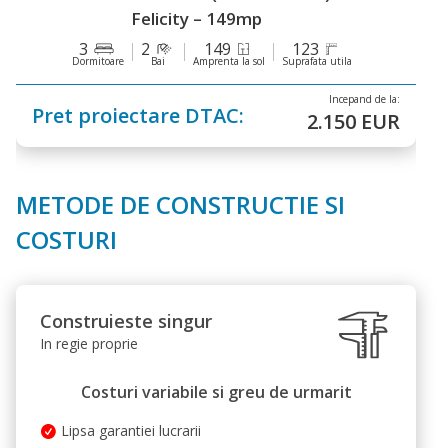
Felicity – 149mp
3
2
149
123
Dormitoare
Bai
Amprenta la sol
Suprafata utila
Incepand de la:
Pret proiectare DTAC:
2.150 EUR
METODE DE CONSTRUCTIE SI
COSTURI
Construieste singur
In regie proprie
Costuri variabile si greu de urmarit
Lipsa garantiei lucrarii