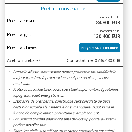
Preturi constructie:
Incepand de la:
Pret la rosu:
84.800 EUR
Incepand de la:
Pret la gri:
130.400 EUR
Pret la cheie:
Programeaza o intalnire
Aveti o intrebare?
Contactati-ne:
0736.480.048
Prețurile afișate sunt valabile pentru proiectele tip. Modificările
majore transformă proiectul într-unul personalizat, cu cost
recalculat.
Prețurile nu includ taxe, avize sau studii suplimentare (geotehnic,
topografic, audit energetic etc.).
Estimările de preț pentru construcție sunt calculate pe baza
costurilor actuale ale materialelor și manoperei și pot varia în
funcție de complexitatea proiectului și amplasament.
Poți solicita oricând adaptarea unui proiect tip pentru a-l potrivi
perfect nevoilor tale.
Toate imaginile și randările au caracter orientativ și pot suferi