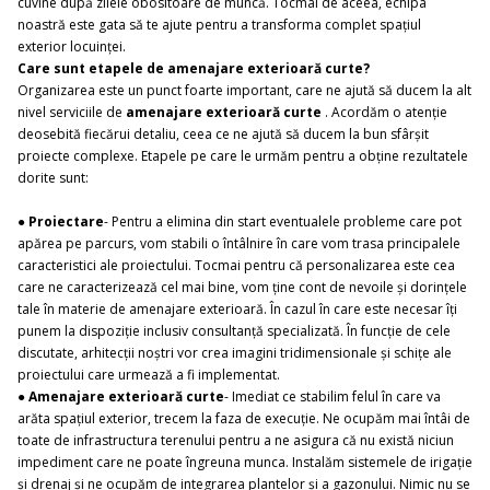
cuvine după zilele obositoare de muncă. Tocmai de aceea, echipa
noastră este gata să te ajute pentru a transforma complet spațiul
exterior locuinței.
Care sunt etapele de amenajare exterioară curte?
Organizarea este un punct foarte important, care ne ajută să ducem la alt
nivel serviciile de
amenajare exterioară curte
. Acordăm o atenție
deosebită fiecărui detaliu, ceea ce ne ajută să ducem la bun sfârșit
proiecte complexe. Etapele pe care le urmăm pentru a obține rezultatele
dorite sunt:
●
Proiectare
- Pentru a elimina din start eventualele probleme care pot
apărea pe parcurs, vom stabili o întâlnire în care vom trasa principalele
caracteristici ale proiectului. Tocmai pentru că personalizarea este cea
care ne caracterizează cel mai bine, vom ține cont de nevoile și dorințele
tale în materie de amenajare exterioară. În cazul în care este necesar îți
punem la dispoziție inclusiv consultanță specializată. În funcție de cele
discutate, arhitecții noștri vor crea imagini tridimensionale și schițe ale
proiectului care urmează a fi implementat.
●
Amenajare exterioară curte
- Imediat ce stabilim felul în care va
arăta spațiul exterior, trecem la faza de execuție. Ne ocupăm mai întâi de
toate de infrastructura terenului pentru a ne asigura că nu există niciun
impediment care ne poate îngreuna munca. Instalăm sistemele de irigație
și drenaj și ne ocupăm de integrarea plantelor și a gazonului. Nimic nu se