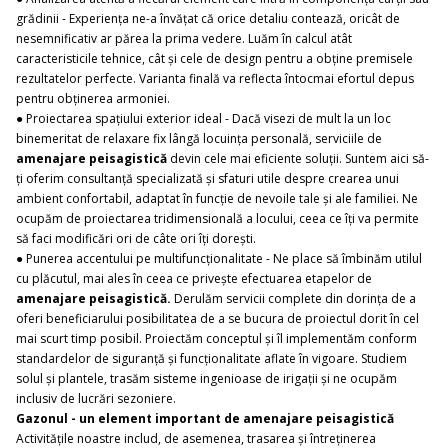
grădinii - Experiența ne-a învățat că orice detaliu contează, oricât de
nesemnificativ ar părea la prima vedere. Luăm în calcul atât
caracteristicile tehnice, cât și cele de design pentru a obține premisele
rezultatelor perfecte. Varianta finală va reflecta întocmai efortul depus
pentru obținerea armoniei.
● Proiectarea spațiului exterior ideal - Dacă visezi de mult la un loc
binemeritat de relaxare fix lângă locuința personală, serviciile de
amenajare peisagistică
devin cele mai eficiente soluții. Suntem aici să-
ți oferim consultanță specializată și sfaturi utile despre crearea unui
ambient confortabil, adaptat în funcție de nevoile tale și ale familiei. Ne
ocupăm de proiectarea tridimensională a locului, ceea ce îți va permite
să faci modificări ori de câte ori îți dorești.
● Punerea accentului pe multifuncționalitate - Ne place să îmbinăm utilul
cu plăcutul, mai ales în ceea ce privește efectuarea etapelor de
amenajare peisagistică.
Derulăm servicii complete din dorința de a
oferi beneficiarului posibilitatea de a se bucura de proiectul dorit în cel
mai scurt timp posibil. Proiectăm conceptul și îl implementăm conform
standardelor de siguranță și funcționalitate aflate în vigoare. Studiem
solul și plantele, trasăm sisteme ingenioase de irigații și ne ocupăm
inclusiv de lucrări sezoniere.
Gazonul - un element important de amenajare peisagistică
Activitățile noastre includ, de asemenea, trasarea și întreținerea