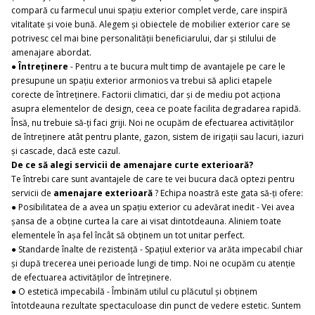
compară cu farmecul unui spațiu exterior complet verde, care inspiră
vitalitate și voie bună. Alegem și obiectele de mobilier exterior care se
potrivesc cel mai bine personalității beneficiarului, dar și stilului de
amenajare abordat.
●
Întreținere
- Pentru a te bucura mult timp de avantajele pe care le
presupune un spațiu exterior armonios va trebui să aplici etapele
corecte de întreținere. Factorii climatici, dar și de mediu pot acționa
asupra elementelor de design, ceea ce poate facilita degradarea rapidă.
Însă, nu trebuie să-ți faci griji. Noi ne ocupăm de efectuarea activităților
de întreținere atât pentru plante, gazon, sistem de irigații sau lacuri, iazuri
și cascade, dacă este cazul.
De ce să alegi servicii de amenajare curte exterioară?
Te întrebi care sunt avantajele de care te vei bucura dacă optezi pentru
servicii de
amenajare exterioară
? Echipa noastră este gata să-ți ofere:
● Posibilitatea de a avea un spațiu exterior cu adevărat inedit - Vei avea
șansa de a obține curtea la care ai visat dintotdeauna. Aliniem toate
elementele în așa fel încât să obținem un tot unitar perfect.
● Standarde înalte de rezistență - Spațiul exterior va arăta impecabil chiar
și după trecerea unei perioade lungi de timp. Noi ne ocupăm cu atenție
de efectuarea activităților de întreținere.
● O estetică impecabilă - Îmbinăm utilul cu plăcutul și obținem
întotdeauna rezultate spectaculoase din punct de vedere estetic. Suntem