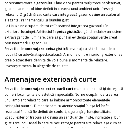
corespunzătoare a gazonului. Chiar dacă pentru mulți trece neobservat,
gazonul are un rol bine definit în crearea unui ambient unic, fresh și
relaxant. O grădină sau curte care integrează gazon devine un etalon al
eleganței, rafinamentului și bunului gust.
La Hauze ne ocupăm de tot ce înseamnă integrarea gazonului în
exteriorul locuinței. Arhitectul în
peisagistică
va gândi incluisiv un sistem
extravagant de iluminare, care să pună în evidență spațiul verde creat
prin intermediul gazonului.
Serviciile de
amenajare peisagistică
te vor ajuta să te bucuri de o
locuință cu adevărat spectaculoasă. Armonia dintre interior și exterior va
crea o atmosferă definită de voie bună și momente de relaxare.
Investește mereu în alegerile de calitate!
Amenajare exterioară curte
Serviciile de
amenajare exterioară curte
sunt ideale dacă îți dorești să
conferi locuinței tale o estetică impecabilă. Noi ne ocupăm de crearea
unui ambient relaxant, care să îmbine armonios toate elementele
peisajului natural. Dimensionăm cu atenție spațiul în așa fel încât
rezultatul final să fie definit de confort, siguranță și funcționalitate.
Spațiul exterior trebuie să devină un sanctuar de liniște, intimitate și bun
gust. Este locul ideal în care te poți retrage pentru a te relaxa așa cum se