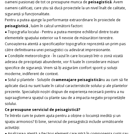
oameni pasionați de tot ce presupune munca de
peisagistică
. Avem
oameni calificați, care știu să ducă proiectele la un nivel înalt de calitate,
siguranță și funcționalitate.
Pentru a putea ajunge la performanțe extraordinare în proiectele de
peisagistică
, luăm în calcul următorii factori:
● Topografia locului - Pentru a putea menține echilibrul dintre toate
elementele spațiului exterior va fi nevoie de măsurători terestre.
Cunoașterea atentă a specificațiilor topografice reprezintă un prim pas
către definitivarea unei peisagistici cu adevărat impresionante.
● Condițiile meteorologice - În cazul în care locuiești într-o zonă vizată
adesea de precipitații abundente, vor fi luate în considerare măsuri
specifice de siguranță. Vrem să îți asigurăm confort sporit și soluții
moderne, indiferent de context.
● Solul și plantele - Soluțiile de
amenajare peisagistică
nu au cum să fie
aplicate dacă nu sunt luate în calcul caracteristicile solului și ale plantelor
prezente. Specialiștii noștri dispun de experiența necesară pentru a nu
supraaglomera spațiul cu plante sau de a impacta negativ proprietățile
solului.
Ce presupune serviciul de peisagistică?
Te întrebi cum te putem ajuta pentru a obține o locuință inedită și un
spațiu armonios? Ei bine, serviciul de peisagistică include următoarele
activități:
● Analizarea atentă a fiecărui element care intră în componența curții sau