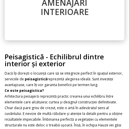
AMENAJARI
INTERIOARE
Peisagistică - Echilibrul dintre
interior și exterior
Dacă îți dorești o locuință care să se integreze perfect în spațiul exterior,
serviciile de
peisagistică
reprezintă alegerea ideală. Sunt investiții
avantajoase, care îți vor garanta beneficii pe termen lung.
Ce este peisagistica?
Arhitectura peisajeră reprezintă practic crearea unui echilibru între
elementele care alcătuiesc curtea și designul construcției definitivate.
Chiar dacă pare greu de crezut, este o artă în adevăratul sens al
cuvântului. E nevoie de multă răbdare și atenție la detalii pentru a obține
rezultatele impecabile. Îmbinarea perfectă a vegetației cu elementele
structurale nu este deloc o treabă ușoară. Însă, în echipa Hauze vei găsi