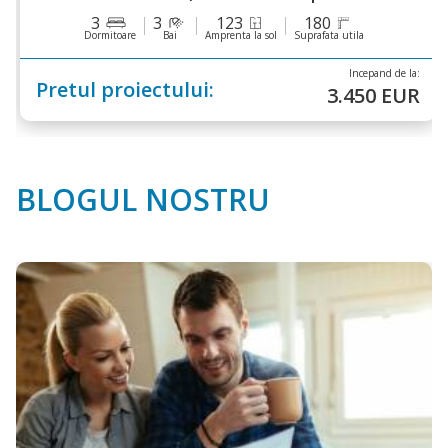
3
3
123
180
Dormitoare
Bai
Amprenta la sol
Suprafata utila
Incepand de la:
Pretul proiectului:
3.450 EUR
BLOGUL NOSTRU