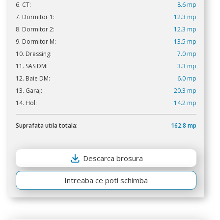
6. CT:
8.6 mp
7. Dormitor 1:
12.3 mp
8. Dormitor 2:
12.3 mp
9. Dormitor M:
13.5 mp
10. Dressing:
7.0 mp
11. SAS DM:
3.3 mp
12. Baie DM:
6.0 mp
13. Garaj:
20.3 mp
14. Hol:
14.2 mp
Suprafata utila totala:
162.8 mp
Descarca brosura
Intreaba ce poti schimba