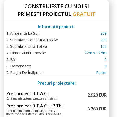
CONSTRUIESTE CU NOI SI
PRIMESTI PROIECTUL
GRATUIT
Informatii proiect:
1. Amprenta La Sol:
209
2. Suprafața Construita Totala:
209
3. Suprafața Utilă Totala:
162
4. Dimensiuni Generale:
22m x 12.5m
5. Băi:
2
6. Dormitoare:
3
7. Regim De Înălțime:
Parter
Preturi proiectare:
Pret proiect D.T.A.C.:
2.920 EUR
Contine: arhitectura, structura si instalatii
Pret proiect D.T.A.C. + P.Th.:
3.760 EUR
Contine: arhitectura, structura si instalatii
(toate listele de materiale + detalii de executie)