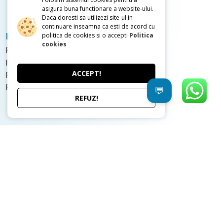
asigura buna functionare a website-ului.
Daca doresti sa utilizezi site-ul in
continuare inseamna ca esti de acord cu
Proiectele noastre
politica de cookies si o accepti
Politica
cookies
Proiecte case Mici
Proiecte case Parter
ACCEPT!
Proiecte de case cu Etaj
Proiecte de case cu Mansarda
💬
REFUZ!
0736.480.048
0728.873.254
Incepeti un chat