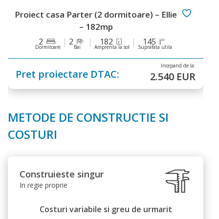
Proiect casa Parter (2 dormitoare) – Ellie
– 182mp
2
2
182
145
Dormitoare
Bai
Amprenta la sol
Suprafata utila
Incepand de la:
Pret proiectare DTAC:
2.540 EUR
METODE DE CONSTRUCTIE SI
COSTURI
Construieste singur
In regie proprie
Costuri variabile si greu de urmarit