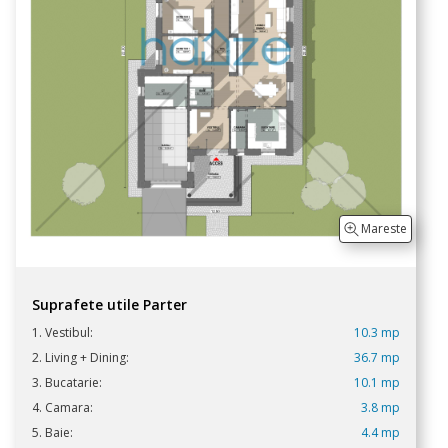
Mareste
Suprafete utile Parter
1. Vestibul:
10.3 mp
2. Living + Dining:
36.7 mp
3. Bucatarie:
10.1 mp
4. Camara:
3.8 mp
5. Baie:
4.4 mp