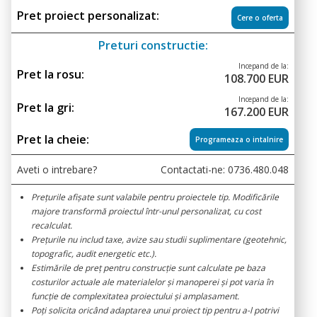
Pret proiect personalizat:
Cere o oferta
Preturi constructie:
Incepand de la:
Pret la rosu:
108.700 EUR
Incepand de la:
Pret la gri:
167.200 EUR
Pret la cheie:
Programeaza o intalnire
Aveti o intrebare?
Contactati-ne:
0736.480.048
Prețurile afișate sunt valabile pentru proiectele tip. Modificările
majore transformă proiectul într-unul personalizat, cu cost
recalculat.
Prețurile nu includ taxe, avize sau studii suplimentare (geotehnic,
topografic, audit energetic etc.).
Estimările de preț pentru construcție sunt calculate pe baza
costurilor actuale ale materialelor și manoperei și pot varia în
funcție de complexitatea proiectului și amplasament.
Poți solicita oricând adaptarea unui proiect tip pentru a-l potrivi