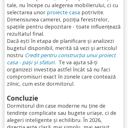
tale, nu începe cu alegerea mobilierului, ci cu
selectarea unor
proiecte casa
potrivite.
Dimensiunea camerei, poziția ferestrelor,
spațiile pentru depozitare - toate influențează
rezultatul final.
Dacă ești în etapa de planificare și analizezi
bugetul disponibil, merită să vezi și articolul
nostru
Credit pentru construcția unui proiect
casa - pași și sfaturi
. Te va ajuta să-ți
organizezi investiția astfel încât să nu faci
compromisuri exact în zonele care contează
zilnic, cum este dormitorul.
Concluzie
Dormitorul din case moderne nu ține de
tendințe complicate sau bugete uriașe, ci de
alegeri inteligente și echilibru. În 2026,
direcția este clară: mai simplu, mai aerisit,