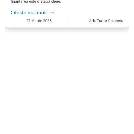
Credit pentru construcția unui proiect casa -
pași concreți
Fie că ai găsit deja inspirație într-o variantă standard sau îți
dorești una dintre acele case moderne cu design contemporan,
finanțarea este o etapă cheie.
Citeste mai mult
27
Martie 2026
Arh. Tudor Balanoiu